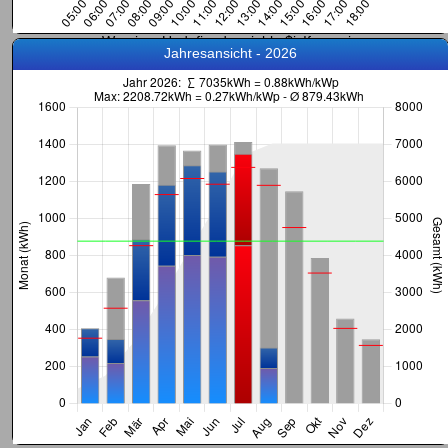
Warning
: Undefined variable $isIframe in
Jahresansicht - 2026
/home/users/seehausen/www/org/seehausen/solar/charts/day_chart.
php
on line
280