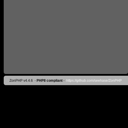
ZonPHP v4.4.6
-
PHP8 compliant
-
https://github.com/seehase/ZonPHP