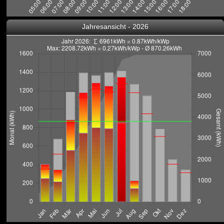
Warning
: Undefined variable $isIframe in
Jahresansicht - 2026
/home/users/seehausen/www/org/seehausen/solar/charts/day_chart.
php
on line
280