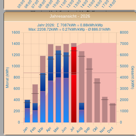
Warning
: Undefined variable $isIframe in
Jahresansicht - 2026
/home/users/seehausen/www/org/seehausen/solar/charts/day_chart.
php
on line
280