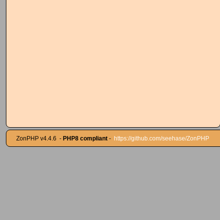
ZonPHP v4.4.6
-
PHP8 compliant
-
https://github.com/seehase/ZonPHP